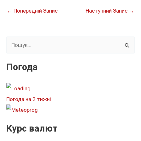
←
Попередній Запис
Наступний Запис
→
Ш
у
к
Погода
а
т
и
Погода на 2 тижні
:
Курс валют