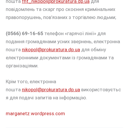
пошта
fht_nikopol@prokuratura.
dp
.
ua
для
повідомлень та скарг про скоєння кримінальних
правопорушень, пов’язаних з торгівлею людьми;
(0566) 69-16-65
телефон «гарячої лінії» для
подання громадянами усних звернень, електронна
пошта
nikopol
@
prokuratura
.
dp
.
ua
для обміну
електронними документами із громадянами та
організаціями.
Крім того, електронна
пошта
nikopol
@
prokuratura
.
dp
.
ua
використовуєтьс
я для подачі запитів на інформацію.
marganetz.wordpress.com