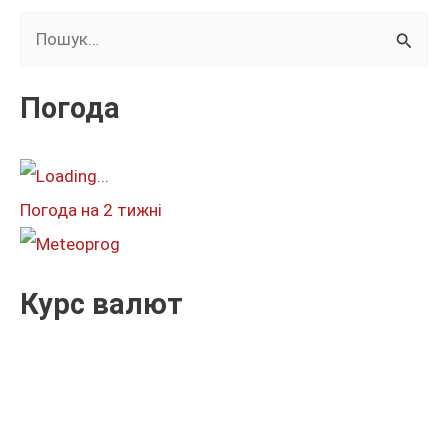
Ш
у
к
Погода
а
т
и
Погода на 2 тижні
:
Курс валют