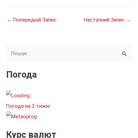
←
Попередній Запис
Наступний Запис
→
Ш
у
к
Погода
а
т
и
Погода на 2 тижні
:
Курс валют