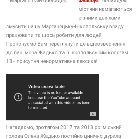
Марганецкий очевидец
Фейсбук
. Небайдужі
містяни намагаються
різними шляхами
змусити нашу Марганецьку-Нікопольську владу
працювати та щось робити для людей.
Пропонуємо Вам переглянути це відеозвернення
до пані мера Жадько та її нікопольським колегам.
18+ присутня ненормативна лексика!
Нагадаємо, протягом 2017 та 2018 рр. міський
голова Олена Жадько постійно цинічно дурила