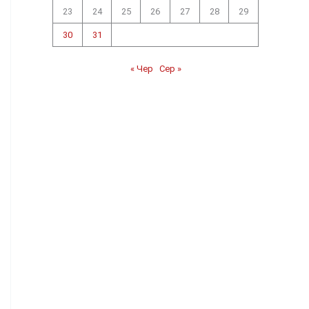
23
24
25
26
27
28
29
30
31
« Чер
Сер »