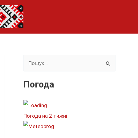
Ш
у
к
Погода
а
т
и
Погода на 2 тижні
: