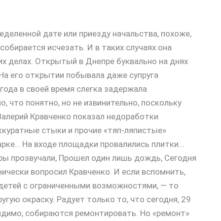
еделенной дате или приезду начальства, похоже,
собирается исчезать. И в таких случаях она
х делах. Открытый в Днепре буквально на днях
На его открытии побывала даже супруга
года в своей время слегка задержала
, что понятно, но не извинительно, поскольку
Валерий Кравченко показал недоработки
аккуратные стыки и прочие «тяп-ляпистые»
арке… На входе площадки провалились плитки…
ры прозвучали, Прошел один лишь дождь, Сегодня
нически вопросил Кравченко. И если вспомнить,
 детей с ограниченными возможностями, — то
ую окраску. Радует только то, что сегодня, 29
идимо, собираются ремонтировать. Но «ремонт»