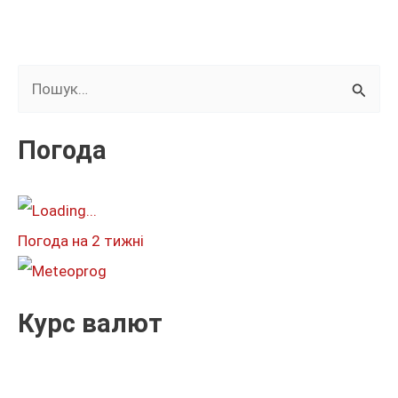
Ш
у
к
Погода
а
т
и
Погода на 2 тижні
:
Курс валют