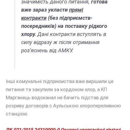
значимість даного питання,
готова
вже зараз укласти
прямі
контракти
(без підприємств-
посередників) на поставку рідкого
хлору.
Дані контракти вступлять в
силу відразу ж після отримання
роз’яснень від АМКУ.
Інші комунальні підприємства вже вирішили це
питання та закупили за кордоном хлор, а КП
Марганець водоканал не бачить підстав для
розриву договорів с Аульською хлоропереливною
станцією.
ДК 021:2015 24310000-0 Основні неорганічні хімічні