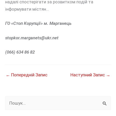
надалі спостерігати за розвитком подій та
інформувати містян…
ГО «Стоп Корупції» м. Марганець
stopkor.marganets@
ukr.net
(066) 634 86 82
←
Попередній Запис
Наступний Запис
→
Ш
у