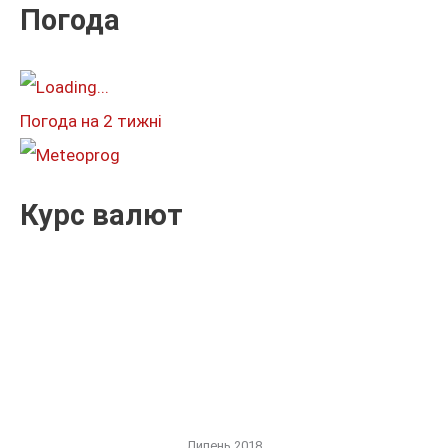
к
Погода
а
т
и
Погода на 2 тижні
:
Курс валют
Липень 2018