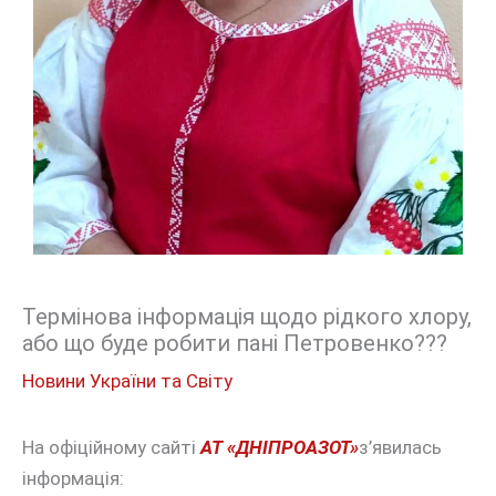
Термінова інформація щодо рідкого хлору,
або що буде робити пані Петровенко???
Новини України та Світу
На офіційному сайті
АТ «ДНІПРОАЗОТ»
з’явилась
інформація
: