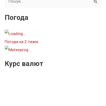
у
к
Погода
а
т
и
Погода на 2 тижні
:
Курс валют