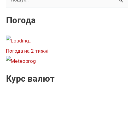
у
к
Погода
а
т
и
Погода на 2 тижні
:
Курс валют