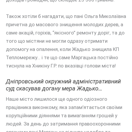
Також хотіли б нагадати, що пані Ольга Миколаївна
причетна до масового знищення молодих дерев, а
саме акацій, горіхів, “якісного” ремонту доріг, та до
того що містяни не могли одразу отримати
допомогу на опалення, коли Жадько знищила КП
Тепломережу… і те що саме Маргацька постійно
тиснула на Хникіну Г.Р. по вказівці голови міста!
Дніпровський окружний адміністративний
суд скасував догану мера Жадько…
Наше місто лишилося ще одного одіозного
працівника виконкому, яка запам’ятається своїми
корупційними діяннями та вимаганням грошей у
людей. За день до затримання правоохоронними
органами пані Маргацька відчула недобре та