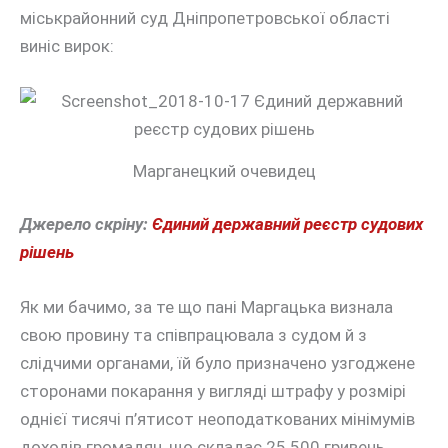
міськрайонний суд Дніпропетровської області
виніс вирок:
Марганецкий очевидец
Джерело скріну:
Єдиний державний реєстр судових
рішень
Як ми бачимо, за те що пані Маргацька визнала
свою провину та співпрацювала з судом й з
слідчими органами, їй було призначено узгоджене
сторонами покарання у вигляді штрафу у розмірі
однієї тисячі п’ятисот неоподаткованих мінімумів
доходів громадян, що складає 25 500 гривень.