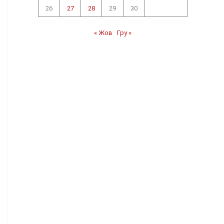
26
27
28
29
30
« Жов
Гру »