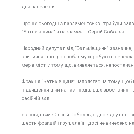
для населення.
Про це сьогодні з парламентської трибуни зая
“Батьківщина” в парламенті Сергій Соболєв.
Народний депутат від “Батьківщини” зазначив, 
критична і що цю проблему «пробують переклас
мерів міст у тому, що, виявляється, непостачан
Фракція “Батьківщина” наполягає на тому, щоб 
підвищення ціни на газ і подальше зростання т
сесійній залі.
Як повідомив Сергій Соболєв, відповідну пост
шести фракцій і груп, але її і досі не винесено