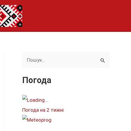
Ш
у
к
Погода
а
т
и
Погода на 2 тижні
: