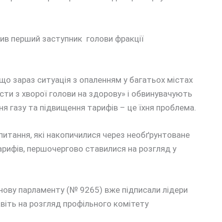
вив перший заступник голови фракції
що зараз ситуація з опаленням у багатьох містах
ти з хворої голови на здорову» і обвинувачують
ня газу та підвищення тарифів – це їхня проблема.
питання, які накопичилися через необґрунтоване
арифів, першочергово ставилися на розгляд у
анову парламенту (№ 9265) вже підписали лідери
 навіть на розгляд профільного комітету