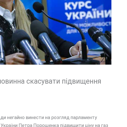
повинна скасувати підвищення
ади негайно винести на розгляд парламенту
України Петра Порошенка підвищити ціну на газ