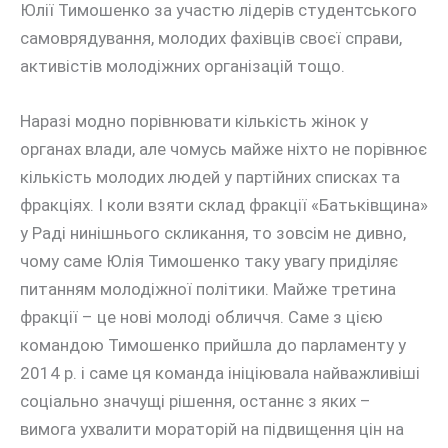
Юлії Тимошенко за участю лідерів студентського
самоврядування, молодих фахівців своєї справи,
активістів молодіжних організацій тощо.
Наразі модно порівнювати кількість жінок у
органах влади, але чомусь майже ніхто не порівнює
кількість молодих людей у партійних списках та
фракціях. І коли взяти склад фракції «Батьківщина»
у Раді нинішнього скликання, то зовсім не дивно,
чому саме Юлія Тимошенко таку увагу приділяє
питанням молодіжної політики. Майже третина
фракції – це нові молоді обличчя. Саме з цією
командою Тимошенко прийшла до парламенту у
2014 р. і саме ця команда ініціювала найважливіші
соціально значущі рішення, останнє з яких –
вимога ухвалити мораторій на підвищення цін на