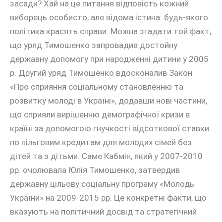
засади? Хай на це питання відповість кожний
виборець особисто, але відома істина: будь-якого
політика красять справи. Можна згадати той факт,
що уряд Тимошенко запровадив достойну
державну допомогу при народженні дитини у 2005
р. Другий уряд Тимошенко вдосконалив Закон
«Про сприяння соціальному становленню та
розвитку молоді в Україні», додавши нові частини,
що сприяли вирішенню демографічної кризи в
країні за допомогою гнучкості відсоткової ставки
по пільговим кредитам для молодих сімей без
дітей та з дітьми. Саме Кабмін, який у 2007-2010
рр. очолювала Юлія Тимошенко, затвердив
державну цільову соціальну програму «Молодь
України» на 2009-2015 рр. Це конкретні факти, що
вказують на політичний досвід та стратегічний