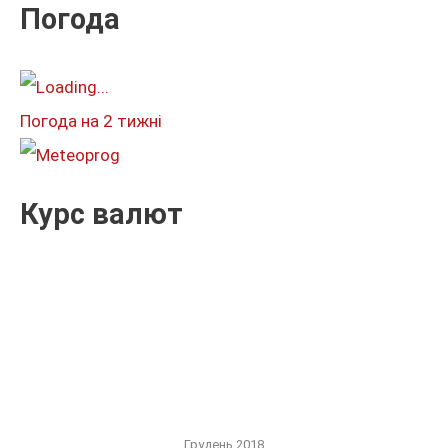
к
Погода
а
т
и
Погода на 2 тижні
:
Курс валют
Грудень 2018