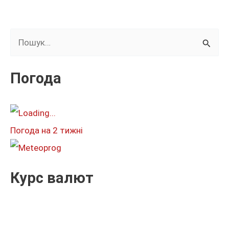
Ш
у
к
Погода
а
т
и
Погода на 2 тижні
:
Курс валют