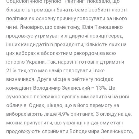
Соціологічною групою “Рейтинг” показало, що
більшість громадян бачать саме особисті якості
політика як основну причину голосувати за нього
чи ні. Ймовірно, що саме тому, Юлія Тимошенко
продовжує утримувати лідируючі позиції серед
інших кандидатів в президенти, кількість яких на
цих виборах є абсолютним рекордом за всю
історію України. Так, наразі її готові підтримати
21% тих, хто має намір голосувати і вже
визначився. Друге місце в рейтингу посідає
комедіант Володимир Зеленський – 13%. Це
зумовлено переважно суспільним запитом на нові
обличчя. Однак, цікаво, що в його перемогу на
виборах вірять лише 4,9% опитаних. З огляду на це,
можна припустити, що українці на даному етапі
продовжують сприймати Володимира Зеленського,