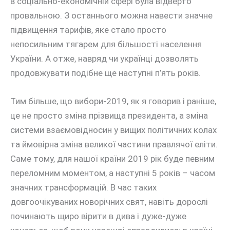
в соціально-економічній сфері була відверто
провальною. З останнього можна навести значне
підвищення тарифів, яке стало просто
непосильним тягарем для більшості населення
України. А отже, навряд чи українці дозволять
продовжувати подібне ще наступні п’ять років.
Тим більше, що вибори-2019, як я говорив і раніше,
це не просто зміна прізвища президента, а зміна
системи взаємовідносин у вищих політичних колах
та ймовірна зміна великої частини правлячої еліти.
Саме тому, для нашої країни 2019 рік буде певним
переломним моментом, а наступні 5 років – часом
значних трансформацій. В час таких
довгоочікуваних новорічних свят, навіть дорослі
починають щиро вірити в дива і дуже-дуже