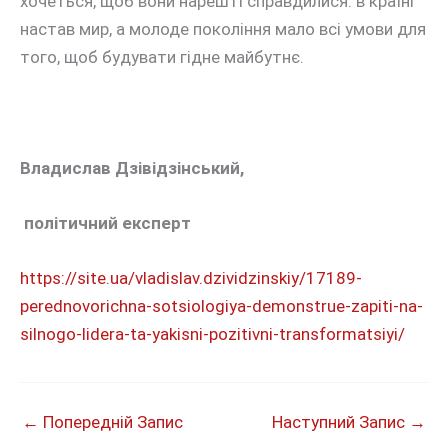
хочеться, щоб вони нарешті справдилися: в країні
настав мир, а молоде покоління мало всі умови для
того, щоб будувати гідне майбутнє.
Владислав Дзівідзінський,
політичний експерт
https://site.ua/vladislav.dzividzinskiy/17189-
perednovorichna-sotsiologiya-demonstrue-zapiti-na-
silnogo-lidera-ta-yakisni-pozitivni-transformatsiyi/
←
Попередній Запис
Наступний Запис
→