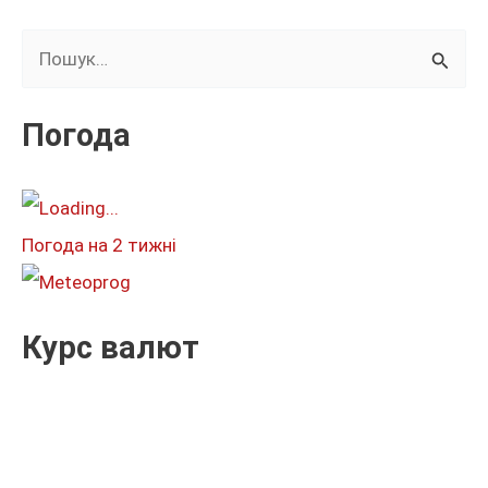
Ш
у
к
Погода
а
т
и
Погода на 2 тижні
:
Курс валют