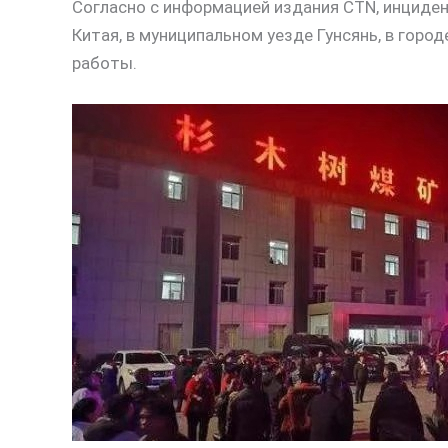
Согласно с информацией издания CTN, инциден
Китая, в муниципальном уезде Гунсянь, в горо
работы.