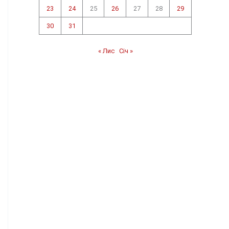
23
24
25
26
27
28
29
30
31
« Лис
Січ »