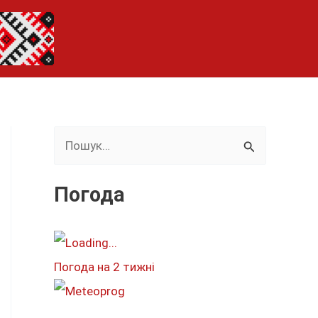
Ш
у
к
Погода
а
т
и
Погода на 2 тижні
: