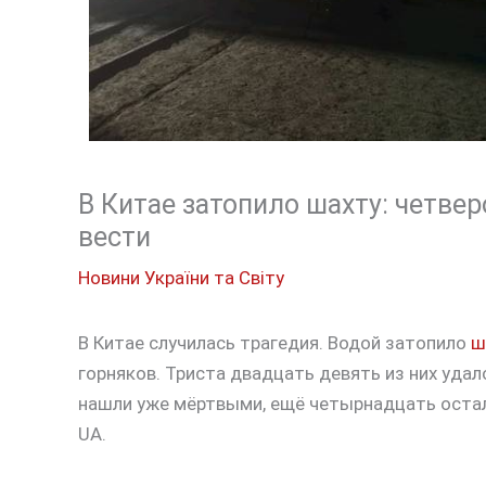
В Китае затопило шахту: четвер
вести
Новини України та Світу
В Китае случилась трагедия. Водой затопило
ш
горняков. Триста двадцать девять из них удал
нашли уже мёртвыми, ещё четырнадцать оста
UA.