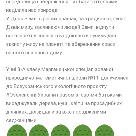
середовища і збереження тих багатств, якими
наділила нас природа.
У День Землі в різних країнах, за традицією, лунає
Дзвін миру, закликаючи людей Землі відчути
всепланетну спільність і докласти зусиль для
захисту миру на планеті та збереження краси
нашого спільного дому.
Учні 3-А класу Марганецької спеціалізованої
природничо-математичної школи №11 долучилися
до Всеукраїнського екологічного проекту
#ОзелененняУкраїни і разом зі своїми батьками
висаджували дерева, кущі, квіти на присадибних
ділянках, доглядали за вже посадженими
саджанцями.