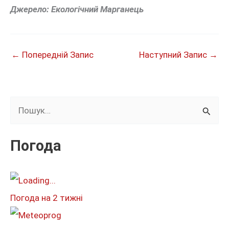
Джерело: Екологічний Марганець
←
Попередній Запис
Наступний Запис
→
Ш
у
к
Погода
а
т
и
Погода на 2 тижні
: