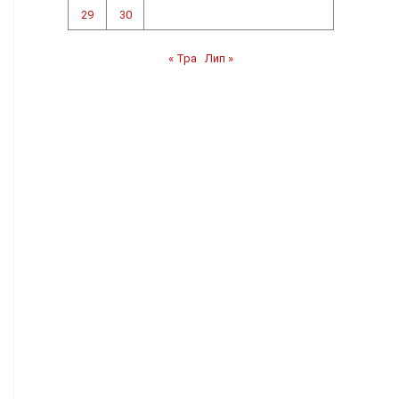
29
30
« Тра
Лип »