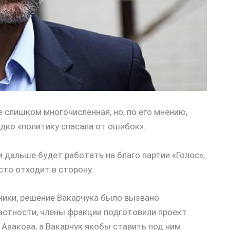
не слишком многочисленная, но, по его мнению,
едко «политику спасала от ошибок».
и дальше будет работать на благо партии «Голос»,
сто отходит в сторону.
чники, решение Вакарчука было вызвано
астности, члены фракции подготовили проект
Авакова, а Вакарчук якобы ставить под ним