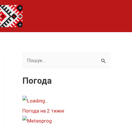
Ш
у
к
Погода
а
т
и
Погода на 2 тижні
: