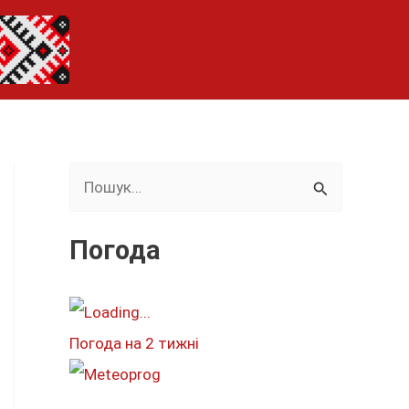
Ш
у
к
Погода
а
т
и
Погода на 2 тижні
: