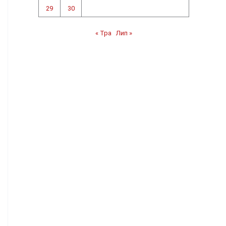
29
30
« Тра
Лип »