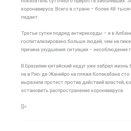
показатель суточного прироста заболевших. З
коронавируса. Всего в стране – более 48 тыся
падает.
Третьи сутки подряд антирекорды – и в Албан
госпитализировано больше людей, чем на пике
причина ухудшения ситуации – несоблюдение 
В Бразилии китайский недуг уже забрал жизнь
на в Рио-де-Жанейро на пляже Копакабана сто
выразили протест против действий властей, к
остановить распространение коронавируса.
]]>