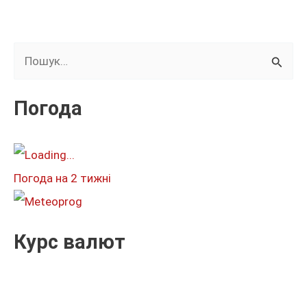
Ш
у
к
Погода
а
т
и
Погода на 2 тижні
:
Курс валют