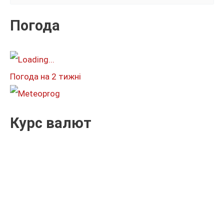
у
к
Погода
а
т
и
Погода на 2 тижні
:
Курс валют