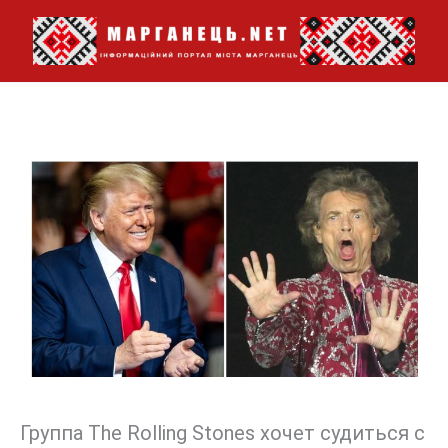
Перейти
до
вмісту
Группа The Rolling Stones хочет судиться с