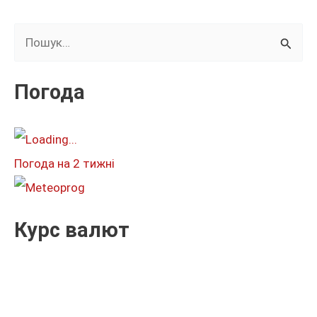
Ш
у
к
Погода
а
т
и
Погода на 2 тижні
:
Курс валют