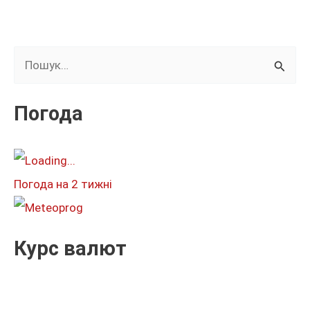
Ш
у
к
Погода
а
т
и
Погода на 2 тижні
:
Курс валют