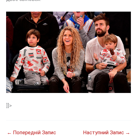
]]>
←
Попередній Запис
Наступний Запис
→