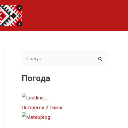
Ш
у
к
Погода
а
т
и
Погода на 2 тижні
: