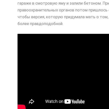
гараже в смотровую яму и залили бетоном. При
правоохранительных органов потом пришлось о
чтобы версия, которую придумала мать о том,
более правдоподобной.