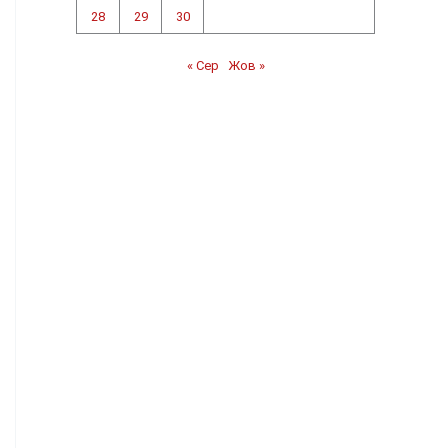
28
29
30
« Сер
Жов »