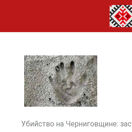
Перейти
до
вмісту
Убийство на Черниговщине: зас