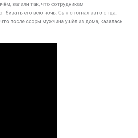
чём, залили так, что сотрудникам
тбивать его всю ночь. Сын отогнал авто отца,
 что после ссоры мужчина ушёл из дома, казалась