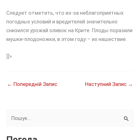
Следует отметить, что из-за неблагоприятных
погодных условий и вредителей значительно
снизился урожай оливок на Крите. Плоды поразили
мушки-плодоножки, в этом году – их нашествие.
]]>
←
Попередній Запис
Наступний Запис
→
Ш
у
к
Погода