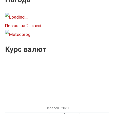
а
т
и
Погода на 2 тижні
:
Курс валют
Вересень 2020