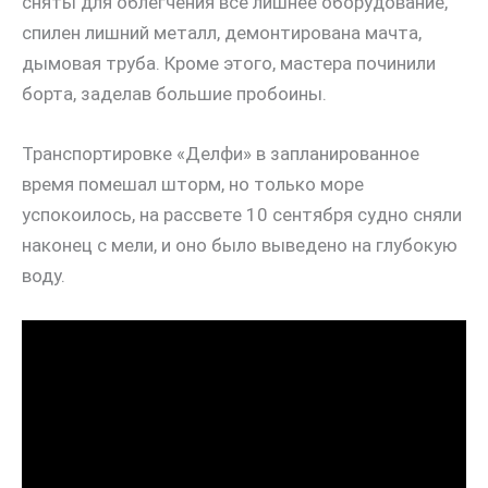
сняты для облегчения всё лишнее оборудование,
спилен лишний металл, демонтирована мачта,
дымовая труба. Кроме этого, мастера починили
борта, заделав большие пробоины.
Транспортировке «Делфи» в запланированное
время помешал шторм, но только море
успокоилось, на рассвете 10 сентября судно сняли
наконец с мели, и оно было выведено на глубокую
воду.