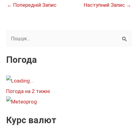
←
Попередній Запис
Наступний Запис
→
Ш
у
к
Погода
а
т
и
Погода на 2 тижні
:
Курс валют