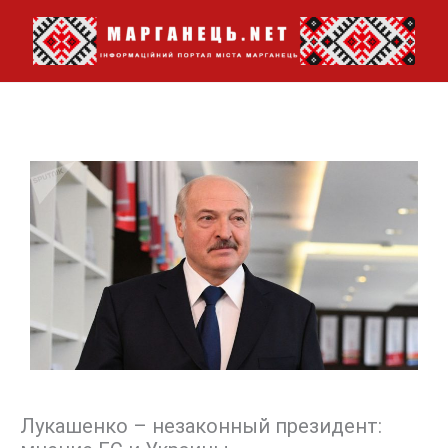
Перейти
до
вмісту
Лукашенко – незаконный президент: