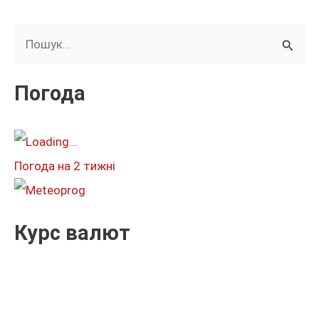
Ш
у
к
Погода
а
т
и
Погода на 2 тижні
:
Курс валют