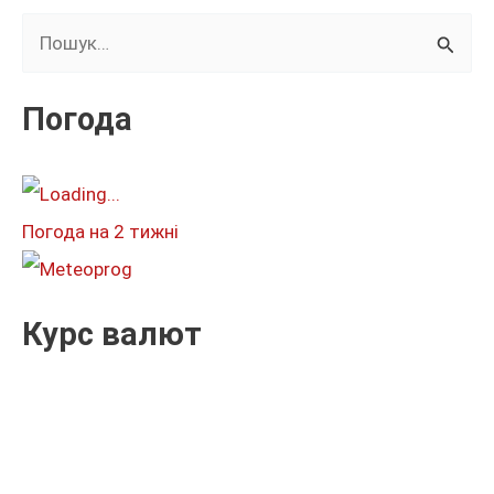
Ш
у
к
Погода
а
т
и
Погода на 2 тижні
:
Курс валют