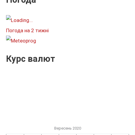
а
т
и
Погода на 2 тижні
:
Курс валют
Вересень 2020