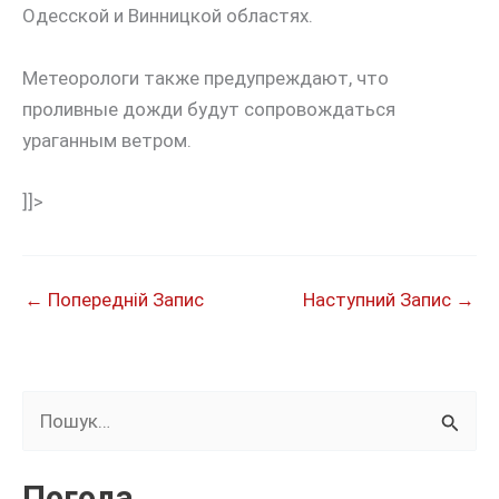
Одесской и Винницкой областях.
Метеорологи также предупреждают, что
проливные дожди будут сопровождаться
ураганным ветром.
]]>
←
Попередній Запис
Наступний Запис
→
Ш
у
к
Погода