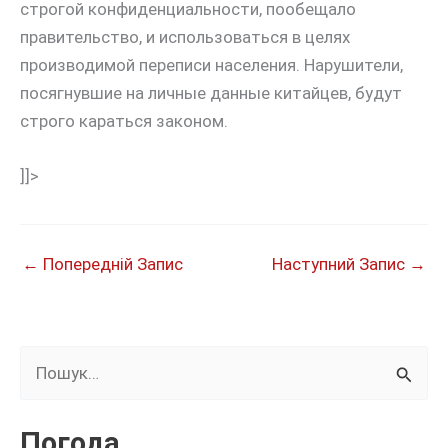
строгой конфиденциальности, пообещало
правительство, и использоваться в целях
производимой переписи населения. Нарушители,
посягнувшие на личные данные китайцев, будут
строго караться законом.
]]>
←
Попередній Запис
Наступний Запис
→
Ш
у
к
Погода