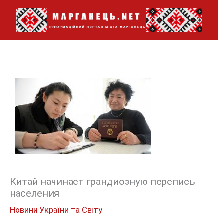
Перейти
до
вмісту
Китай начинает грандиозную перепись
населения
Новини України та Світу