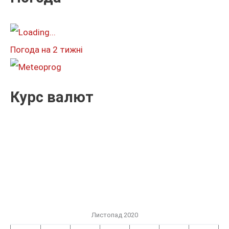
а
т
и
Погода на 2 тижні
:
Курс валют
Листопад 2020