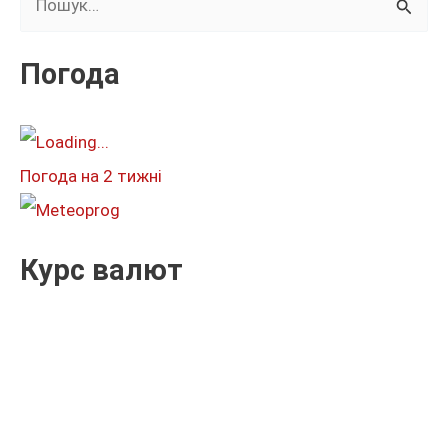
у
к
Погода
а
т
и
Погода на 2 тижні
:
Курс валют