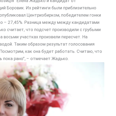
озиція” Елена Жадько и кандидат от
ий Боровик. Их рейтинги были приблизительно
 опубликовал Центризбирком, победителем гонки
ько – 27,45%. Разница между между кандидатами
ько считает, что подсчет производили с грубыми
а восьми участках произвели пересчет. На
водой. Таким образом результат голосования
 Посмотрим, как она будет работать. Считаю, что
ь пока рано”, – отмечает Жадько.