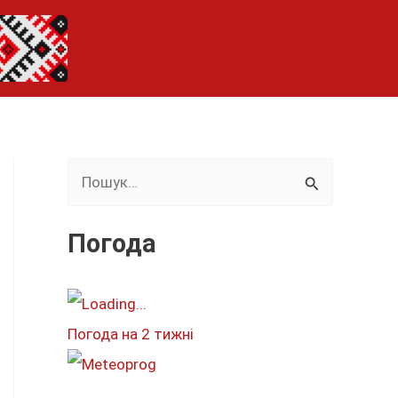
Ш
у
к
Погода
а
т
и
Погода на 2 тижні
: