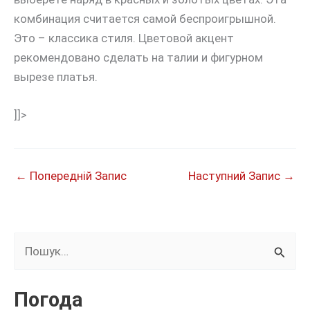
комбинация считается самой беспроигрышной.
Это – классика стиля. Цветовой акцент
рекомендовано сделать на талии и фигурном
вырезе платья.
]]>
←
Попередній Запис
Наступний Запис
→
Ш
у
к
Погода