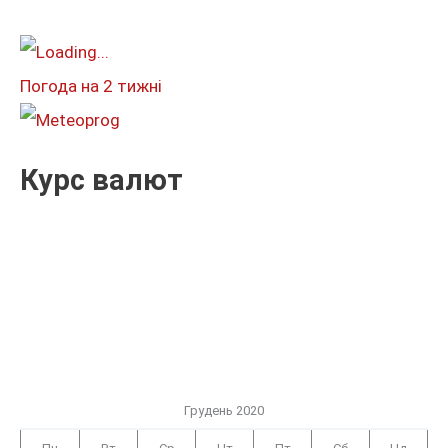
а
т
и
Погода на 2 тижні
:
Курс валют
Грудень 2020