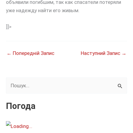
объявили погибшим, так как спасатели потеряли
уже надежду найти его живым.
]]>
←
Попередній Запис
Наступний Запис
→
Ш
у
к
Погода
а
т
и