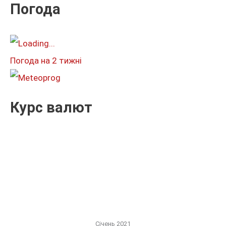
к
Погода
а
т
и
Погода на 2 тижні
:
Курс валют
Січень 2021