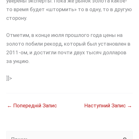
уверены эксперты. Пока же рынок золота какое-
то время будет «штормить» то в одну, то в другую
сторону.
Отметим, в конце июля прошлого года цены на
золото побили рекорд, который был установлен в
2011-ом, и достигли почти двух тысяч долларов
за унцию.
]]>
←
Попередній Запис
Наступний Запис
→
Ш