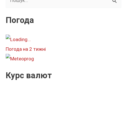
у
к
Погода
а
т
и
Погода на 2 тижні
:
Курс валют