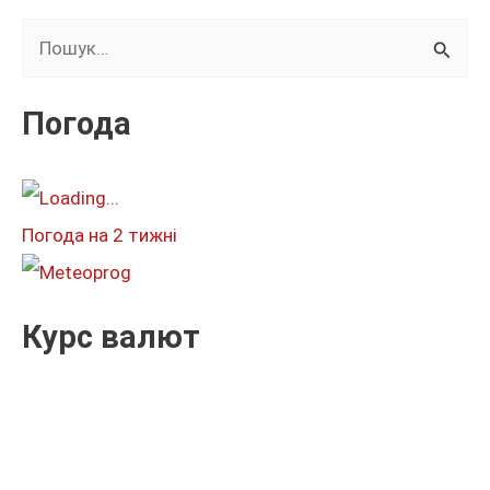
Ш
у
к
Погода
а
т
и
Погода на 2 тижні
:
Курс валют