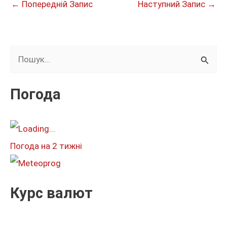
←
Попередній Запис
Наступний Запис
→
Ш
у
к
Погода
а
т
и
Погода на 2 тижні
:
Курс валют