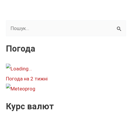
Ш
у
к
Погода
а
т
и
Погода на 2 тижні
:
Курс валют