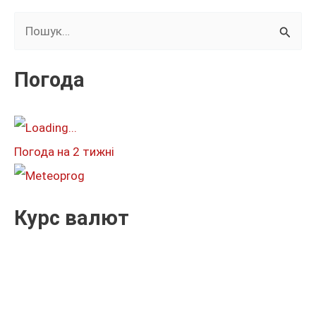
Ш
у
к
Погода
а
т
и
Погода на 2 тижні
:
Курс валют