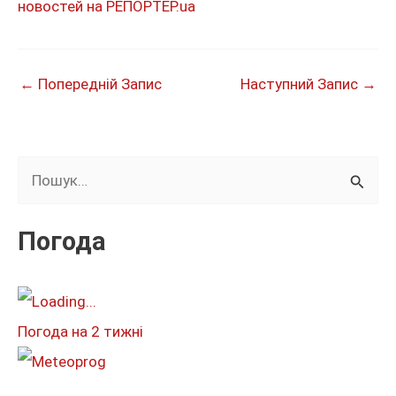
новостей на РЕПОРТЕР.ua
←
Попередній Запис
Наступний Запис
→
Ш
у
к
Погода
а
т
и
Погода на 2 тижні
: