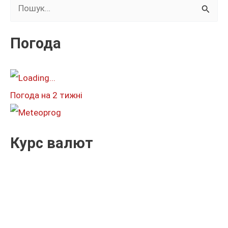
Ш
у
к
Погода
а
т
и
Погода на 2 тижні
:
Курс валют