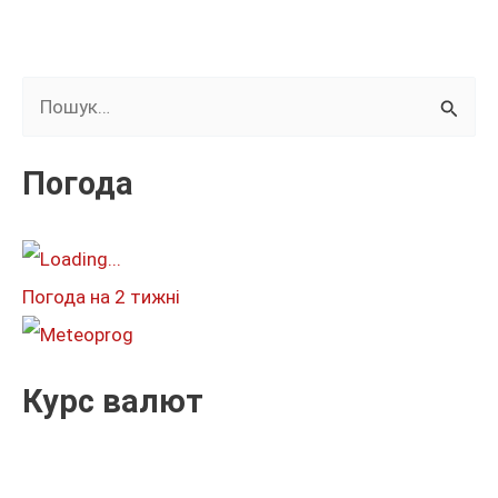
Ш
у
к
Погода
а
т
и
Погода на 2 тижні
:
Курс валют