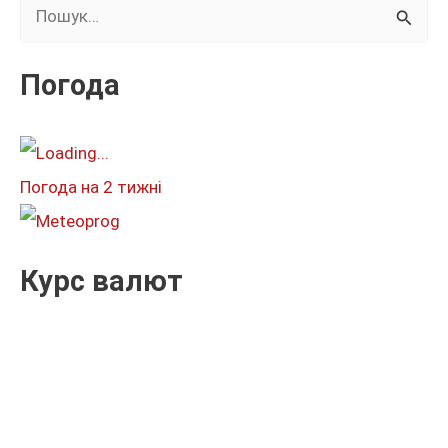
Ш
у
к
Погода
а
т
и
Погода на 2 тижні
:
Курс валют