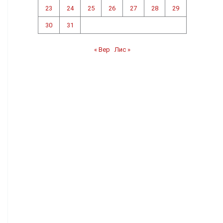
23
24
25
26
27
28
29
30
31
« Вер
Лис »