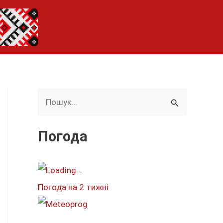
Ш
у
к
Погода
а
т
и
Погода на 2 тижні
: