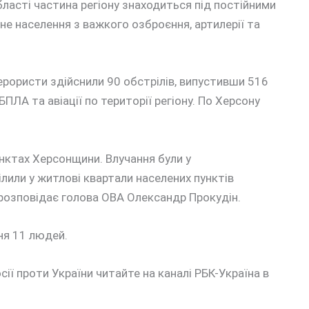
ласті частина регіону знаходиться під постійними
не населення з важкого озброєння, артилерії та
ерористи здійснили 90 обстрілів, випустивши 516
, БПЛА та авіації по території регіону. По Херсону
унктах Херсонщини. Влучання були у
ілили у житлові квартали населених пунктів
– розповідає голова ОВА Олександр Прокудін.
ня 11 людей.
сії проти України читайте на каналі РБК-Україна в