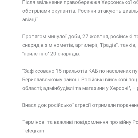
Після звільнення правобережжя Херсонської об
обстрілами окупантів. Росіяни атакують цивіль
авіації.
Протягом минулої доби, 27 жовтня, російські т
снарядів з мінометів, артилерії, "Градів", танків
"прилетіло" 20 снарядів.
"Зафіксовано 15 прильотів КАБ по населених п
Бериславському районі. Російські військові поц
області; адмінбудівлі та магазини у Херсоні", 
Внаслідок російської агресії отримали поранен
Термінові та важливі повідомлення про війну Ро
Telegram.