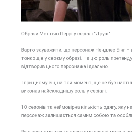
Образи Меттью Перрі у серіалі "Друзі"
Варто зауважити, що персонаж Чендлер Бінг –
тонкощів у своєму образі. На цю роль претенд
відтворив цього персонажа ідеально.
І при цьому він, на той момент, ще не був наст
виконав найскладнішу роль у серіалі.
10 сезонів та неймовірна кількість одягу, яку 
персонаж залишається самим собою та особлив
Як у першому, так і у десятому сезоні можна по