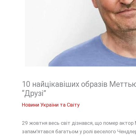
10 найцікавіших образів Меттью
“Друзі”
Новини України та Світу
29 жовтня весь світ дізнався, що помер актор М
запам'ятався багатьом у ролі веселого Чендлера