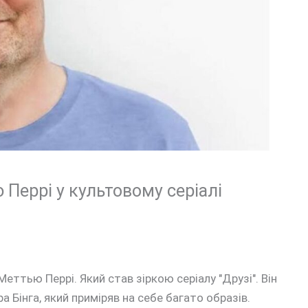
 Перрі у культовому серіалі
еттью Перрі. Який став зіркою серіалу "Друзі". Він
 Бінга, який приміряв на себе багато образів.