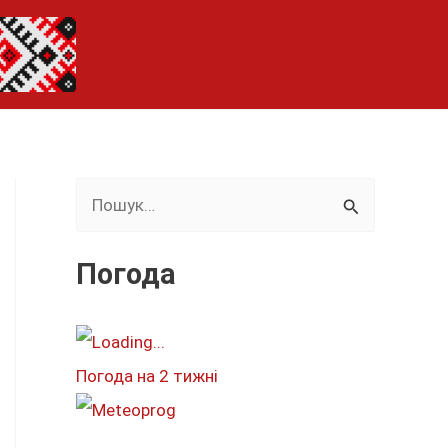
Ш
у
к
Погода
а
т
и
Погода на 2 тижні
: