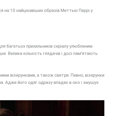
ся на 10 найцікавіших образів Меттью Перрі у
 для багатьох прихильників серіалу улюбленим
ні. Велика кількість глядачів і досі пам'ятають
ними візерунками, а також светри. Певно, візерунки
а. Адже його одяг одразу впадає в око і змушує