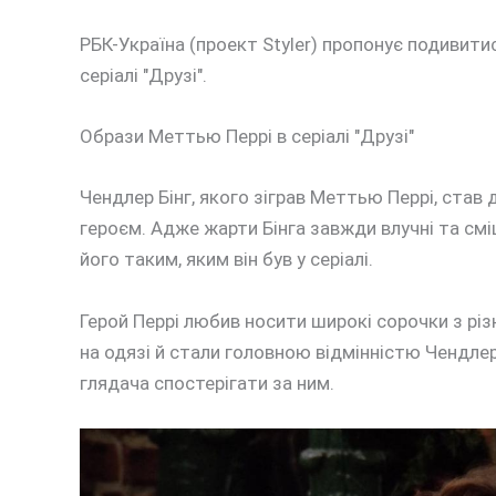
РБК-Україна (проект Styler) пропонує подивити
серіалі "Друзі".
Образи Меттью Перрі в серіалі "Друзі"
Чендлер Бінг, якого зіграв Меттью Перрі, став
героєм. Адже жарти Бінга завжди влучні та сміш
його таким, яким він був у серіалі.
Герой Перрі любив носити широкі сорочки з різ
на одязі й стали головною відмінністю Чендлер
глядача спостерігати за ним.