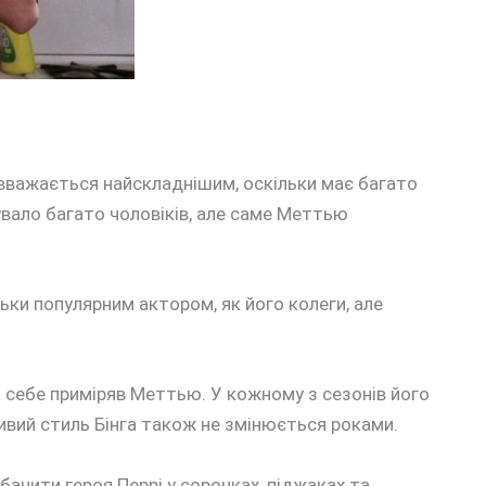
 вважається найскладнішим, оскільки має багато
увало багато чоловіків, але саме Меттью
ільки популярним актором, як його колеги, але
на себе приміряв Меттью. У кожному з сезонів його
ий стиль Бінга також не змінюється роками.
бачити героя Перрі у сорочках, піджаках та