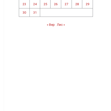
23
24
25
26
27
28
29
30
31
« Вер
Лис »