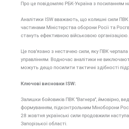
Про це повідомляє РБК-Україна з посиланням на
Аналітики ISW вважають, що колишні сили ПВК 
частинами Міністерства оборони Росії та Росгв
стануть ефективною військовою організацією.
Це пов'язано з нестачею сили, яку ПВК черпала 
управлінням. Водночас аналітики не виключают
можуть дещо посилити тактичні здібності підро
Ключові висновки
ISW:
Залишки бойовиків ПВК "Вагнера", ймовірно, ве
формуванням, підконтрольним Міноборони Росі
28 жовтня українські сили продовжили наступал
Запорізької області.