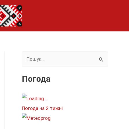
Ш
у
к
Погода
а
т
и
Погода на 2 тижні
: