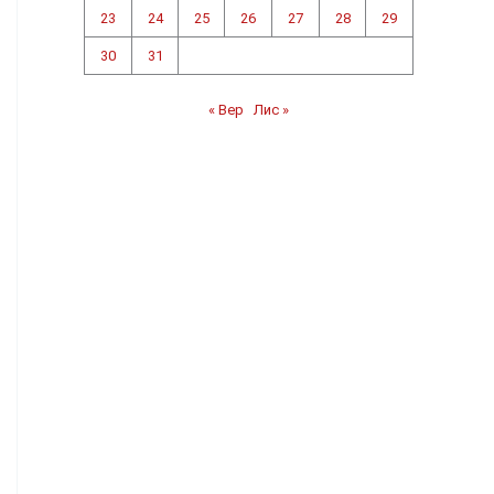
23
24
25
26
27
28
29
30
31
« Вер
Лис »