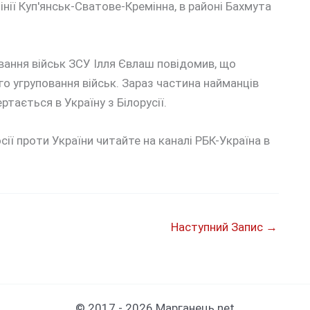
лінії Куп'янськ-Сватове-Кремінна, в районі Бахмута
вання військ ЗСУ Ілля Євлаш повідомив, що
ого угруповання військ. Зараз частина найманців
тається в Україну з Білорусії.
сії проти України читайте на каналі РБК-Україна в
Наступний Запис
→
© 2017 - 2026 Марганець.net