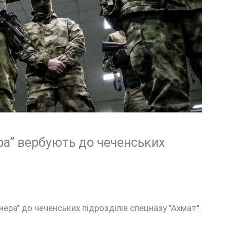
ра” вербують до чеченських
ера" до чеченських підрозділів спецназу "Ахмат".