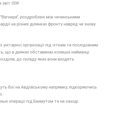
 звіт ISW.
"Вагнера", роздроблені між чеченськими
ардії на різних ділянках фронту навряд чи знову
з унітарної організації під чітким та послідовним
ь, що в деяких обставинах колишні найманці
зділів, до складу яких вони входять.
дуть бої на Авдіївському напрямку, підкоряючись
ї.
ьні операції під Бахмутом та на заході