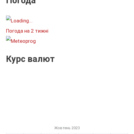
Погода
а
т
и
Погода на 2 тижні
:
Курс валют
Жовтень 2023