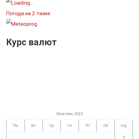
и
Погода на 2 тижні
:
Курс валют
Жовтень 2023
Пн
Вт
Ср
Чт
Пт
Сб
Нд
1