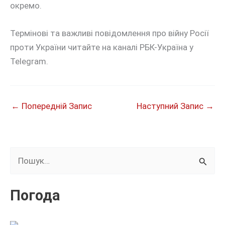
окремо.
Термінові та важливі повідомлення про війну Росії
проти України читайте на каналі РБК-Україна у
Telegram.
←
Попередній Запис
Наступний Запис
→
Ш
у
к
Погода
а
т