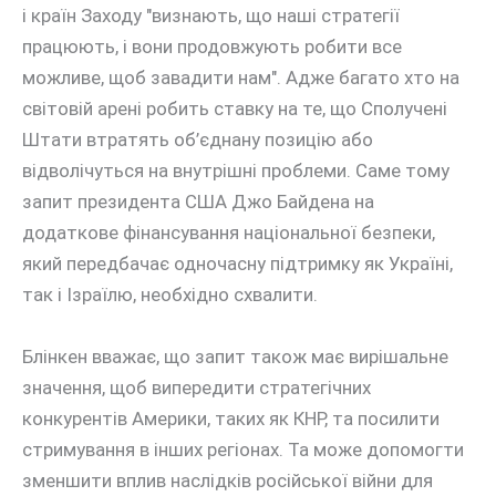
і країн Заходу "визнають, що наші стратегії
працюють, і вони продовжують робити все
можливе, щоб завадити нам". Адже багато хто на
світовій арені робить ставку на те, що Сполучені
Штати втратять об’єднану позицію або
відволічуться на внутрішні проблеми. Саме тому
запит президента США Джо Байдена на
додаткове фінансування національної безпеки,
який передбачає одночасну підтримку як Україні,
так і Ізраїлю, необхідно схвалити.
Блінкен вважає, що запит також має вирішальне
значення, щоб випередити стратегічних
конкурентів Америки, таких як КНР, та посилити
стримування в інших регіонах. Та може допомогти
зменшити вплив наслідків російської війни для