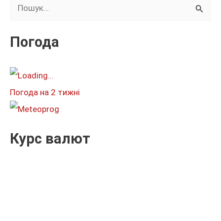
Ш
у
к
Погода
а
т
и
Погода на 2 тижні
:
Курс валют