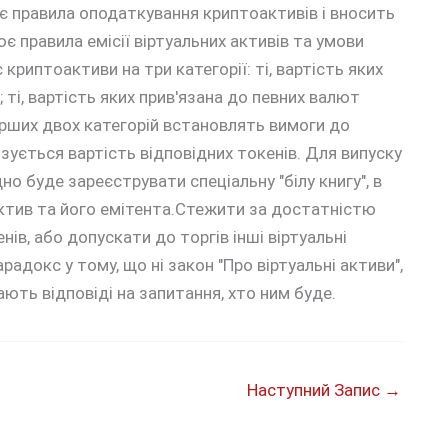
є правила оподаткування криптоактивів і вносить
є правила емісії віртуальних активів та умови
криптоактиви на три категорії: ті, вартість яких
; ті, вартість яких прив'язана до певних валют
ерших двох категорій встановлять вимоги до
язується вартість відповідних токенів. Для випуску
но буде зареєструвати спеціальну "білу книгу", в
ктив та його емітента.Стежити за достатністю
нів, або допускати до торгів інші віртуальні
адокс у тому, що ні закон "Про віртуальні активи",
ють відповіді на запитання, хто ним буде.
Наступний Запис
→