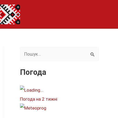
Ш
у
к
Погода
а
т
и
Погода на 2 тижні
: