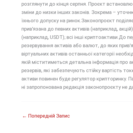
розглянути до кінця серпня. Проєкт встановлю
зміни до низки інших законів. Зокрема – уточню
їхнього допуску на ринок.Законопроєкт поділяє 
прив'язана до певних активів (наприклад, акцій)
(наприклад, USDT); всі інші криптоактиви.До п
резервування активів або валют, до яких прив'
віртуальних активів останньої категорії необхід
якій міститиметься детальна інформація про а
резервів, які забезпечують стійку вартість токе
активи повинен буде регулятор крипторинку. Пар
ні запропонована редакція законопроєкту не да
←
Попередній Запис