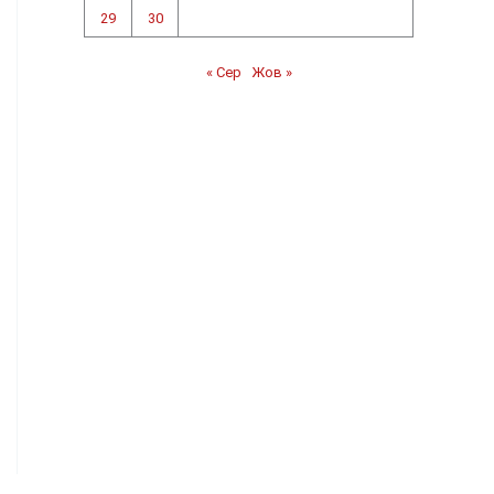
29
30
« Сер
Жов »