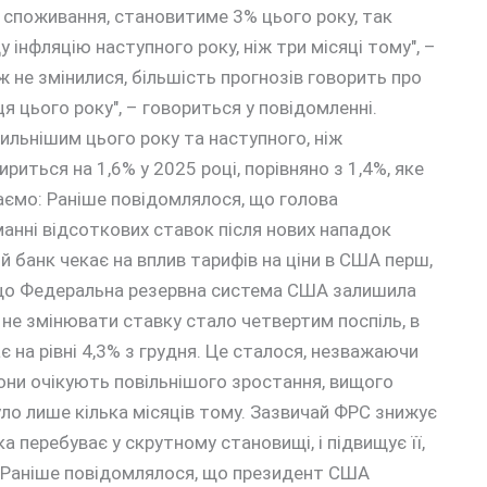
е споживання, становитиме 3% цього року, так
 інфляцію наступного року, ніж три місяці тому", –
 не змінилися, більшість прогнозів говорить про
ця цього року", – говориться у повідомленні.
ильнішим цього року та наступного, ніж
иться на 1,6% у 2025 році, порівняно з 1,4%, яке
даємо: Раніше повідомлялося, що голова
анні відсоткових ставок після нових нападок
 банк чекає на вплив тарифів на ціни в США перш,
 що Федеральна резервна система США залишила
не змінювати ставку стало четвертим поспіль, в
 на рівні 4,3% з грудня. Це сталося, незважаючи
 вони очікують повільнішого зростання, вищого
було лише кілька місяців тому. Зазвичай ФРС знижує
 перебуває у скрутному становищі, і підвищує її,
 Раніше повідомлялося, що президент США