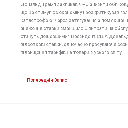
Дональд Трамп закликав ФРС знизити облікову с
що це стимулює економіку і розкритикував го
катастрофою" через затягування з пом'якшення
зниження ставки зменшило б витрати на обслуг
стануть дешевшими". Президент США Дональд
відсоткові ставки, одночасно просуваючи серйо
підвищення тарифів на товари з усього світу.
←
Попередній Запис