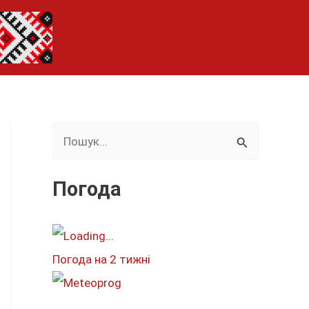
Ш
у
к
Погода
а
т
и
Погода на 2 тижні
: