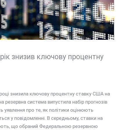
рік знизив ключову процентну
році знизила ключову процентну ставку США на
на резервна система випустила набір прогнозів
ть уявлення про те, як політики оцінюють
иться у повідомленні. В середньому, ставки на
ікують, що обраний Федеральною резервною