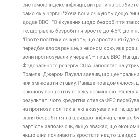
системою індекс інфляції, витрати на особист
само як у червні "Хоча вони очікують дещо вищу
додає BBC. "Очікування щодо безробіття також
те, що рівень безробіття зросте до 4,5% до кін
"Проте політики очікують, що зростання буде с
передбачалося раніше, з економікою, яка розшир
вони прогнозували у червні", – пише BBC. Нага
Федерального резерву США наполягає на утрим
Трампа. Джером Пауелл заявив, що центральний
ніж змінювати ставку. Раніше повідомлялося,
ключову процентну ставку незмінною. Рішення 
результаті чого кредитна ставка ФРС перебуває
на прогнози політиків, які вказували на те, що
рівня безробіття та швидшої інфляції, ніж це 
вартість запозичень, якщо вважає, що економіка
якщо ціни починають зростати надто швидко.