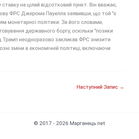
тавку на цілий відсотковий пункт. Він вважає,
лову ФРС Джерома Пауелла заявивши, що той "є
м монетарної політики. За його словами,
овування державного боргу, оскільки "позики
 Трамп неодноразово закликав ФРС знизити
зні зміни в економічній політиці, включаючи
Наступний Запис
→
© 2017 - 2026 Марганець.net