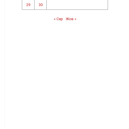
29
30
« Сер
Жов »