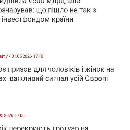
иділила €500 млрд, але
озчарував: що пішло не так з
 інвестфондом країни
віту
/
31.05.2026 17:10
ює призов для чоловіків і жінок на
ах: важливий сигнал усій Європі
05.2026 17:00
 рік перекриють тротуар на