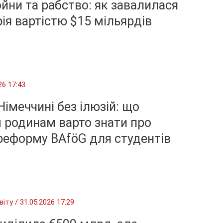
койни та рабство: як завалилася
ія вартістю $15 мільярдів
26 17:43
Німеччині без ілюзій: що
 родинам варто знати про
реформу BAföG для студентів
віту
/
31.05.2026 17:29