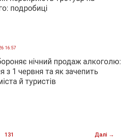
о: подробиці
26 16:57
бороняє нічний продаж алкоголю:
я з 1 червня та як зачепить
іста й туристів
131
Далі
→