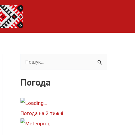
Ш
у
к
Погода
а
т
и
Погода на 2 тижні
: