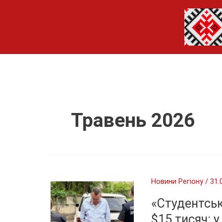
Перейти
до
вмісту
Травень 2026
Новини Регіону
/
31.
«Студентськ
$15 тисяч: 