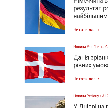
Німеччина в
дітьми
що
результат р
з
українським
прифронтових
найбільшим
родинам
громад
варто
Німеччина
Читати далі »
знати
виділила
про
€500
виплати
Новини України та С
млрд,
та
але
Данія зрівн
реформу
результат
рівних умов
BAföG
розчарував:
для
що
Данія
Читати далі »
студентів
пішло
зрівнює
не
призов
Новини Регіону
/
31.
так
для
з
чоловіків
У Дніпрі на