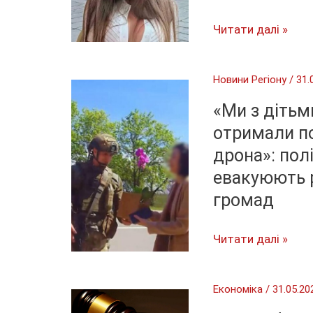
за
У
Читати далі »
кордон
Самарі
попрощалися
Новини Регіону
/
31.
з
26-
«Ми з дітьм
річною
отримали п
блогеркою
дрона»: пол
Vikunciy,
евакуюють 
яка
громад
загинула
у
«Ми
Читати далі »
ДТП
з
дітьми
Економіка
/
31.05.20
встигли