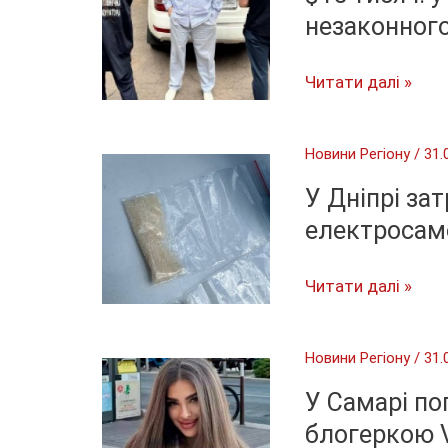
незаконного
«Студентський
Читати далі »
квиток»
для
Новини Регіону
/
31.
відстрочки
за
У Дніпрі за
$15
електросам
тисяч:
у
У
Читати далі »
Кривому
Дніпрі
Розі
затримали
Новини Регіону
/
31.
викрили
наркозбувача
схему
на
У Самарі по
незаконного
електросамокаті
блогеркою V
виїзду