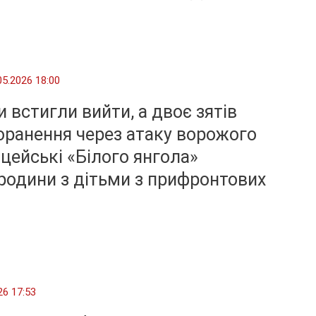
05.2026 18:00
и встигли вийти, а двоє зятів
оранення через атаку ворожого
іцейські «Білого янгола»
родини з дітьми з прифронтових
26 17:53